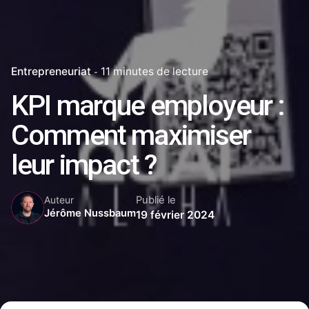
Entrepreneuriat
11 minutes de lecture
KPI marque employeur :
Comment maximiser
leur impact ?
Publié le
Auteur
Jérôme Nussbaum
19 février 2024