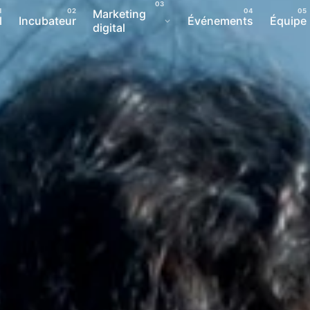
Marketing
l
Incubateur
Événements
Équipe
digital