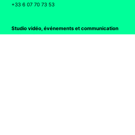
+33 6 07 70 73 53
Studio vidéo, événements et communication
Philipp Frison
philipp@quai-alpha.com
+33 6 77 02 32 19