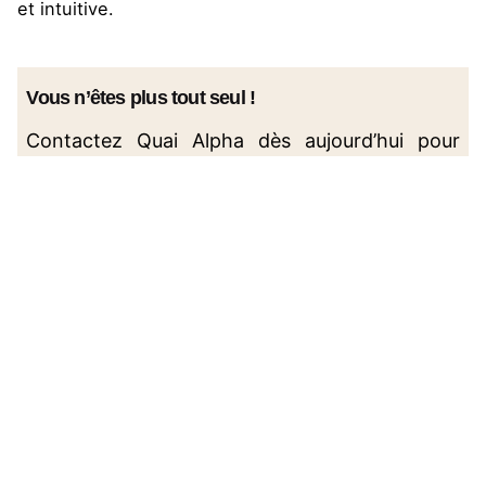
et intuitive.
Vous n’êtes plus tout seul !
Contactez Quai Alpha dès aujourd’hui pour
donner vie à vos idées sur
TikTok
. Ensemble,
explorons les possibilités infinies de cette
plateforme dynamique et propulsons votre
contenu vers de nouveaux sommets. Visitez
notre site web ou contactez-nous directement
pour commencer votre voyage vers le succès
sur
TikTok
.
.
👉
cliquez-ici
Pour aller plus loin :