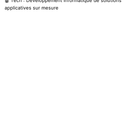
🤖 Tech : Développement informatique de solutions
applicatives sur mesure
Pour en savoir plus sur notre offre et planifier un
rendez-vous avec notre équipe dédiée,
cliquez-ici
Pour aller plus loin :
→
Les nouvelles prédictions de Ray Kurzweil sur le
futur de l’IA sont-elles réalistes ?
→
iPhone : la fin du privilège européen en
approche
→
L’Europe à la traîne en IA : les grands acteurs
tirent la sonnette d’alarme