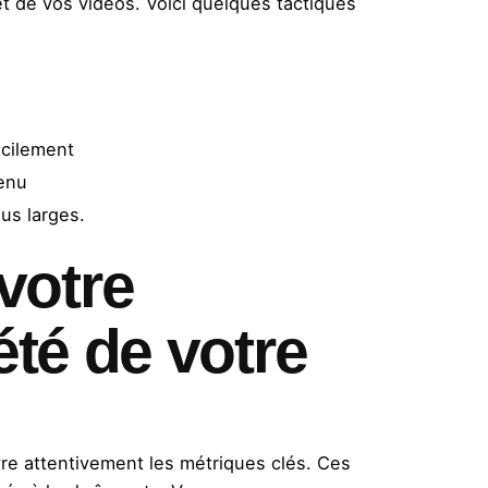
et de vos vidéos. Voici quelques tactiques
acilement
tenu
us larges.
votre
été de votre
vre attentivement les métriques clés. Ces