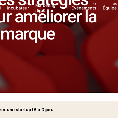
Marketing
l
Incubateur
Événements
Équipe
r améliorer la
digital
e marque
r une startup IA à Dijon.