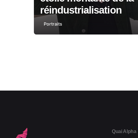
réindustrialisation
Portraits
1
Quai Alpha