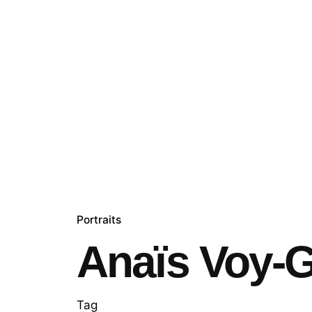
Skip
to
content
Accuei
Portraits
Anaïs Voy-Gi
Tag