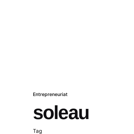
Skip
to
content
Accuei
Entrepreneuriat
soleau
Tag