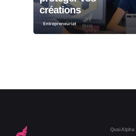
créations
Entrepreneuriat
1
Quai Alpha