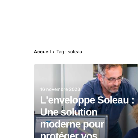
Accueil
Tag : soleau
16 novembre 2023
L'enveloppe Soleau :
Une solution
moderne pour
protéger vos