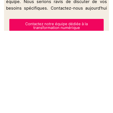
équipe. Nous serions ravis de discuter de vos
besoins spécifiques. Contactez-nous aujourd’hui
pour commencer.
Contactez notre équipe dédiée à la
transformation numérique
Pour aller plus loin :
→
L’action Nvidia ne cesse de battre des records
depuis 2023
→
Petit guide pour lutter contre le mythe de
l’entrepreneur star
→
Le marché du smartphone est-il arrivé à
saturation en 2023 ?