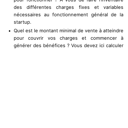
des différentes charges fixes et variables
nécessaires au fonctionnement général de la
startup.
Quel est le montant minimal de vente à atteindre
pour couvrir vos charges et commencer à
générer des bénéfices ? Vous devez ici calculer
votre seuil de rentabilité et réfléchir à toute
votre politique de prix.
Les revenus que vous allez générés au cours de
la première année de fonctionnement
permettront-elles de couvrir de manière
permanente les dépenses sur une autre période
équivalente ?
Et enfin : est-ce que votre entreprise est
pérenne ? Votre prévisionnel financier doit
montrer des projections à 3 ans dans le cadre