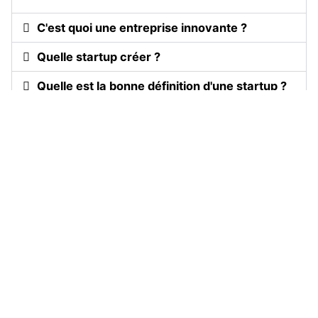
C'est quoi une entreprise innovante ?
Quelle startup créer ?
Quelle est la bonne définition d'une startup ?
Pour aller plus loin :
→
Investir dans les startups en 2023 : votre guide
pratique
→
5 Guide complet des concours pour votre
startup en France
→
Comment démarrer une startup dans l’industrie
dans les Vosges