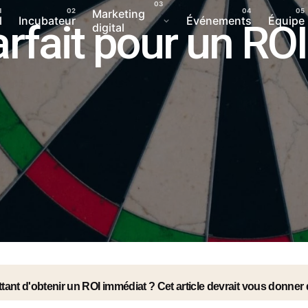
Marketing
l
Incubateur
Événements
Équipe
rfait pour un ROI
digital
ttant d'obtenir un ROI immédiat ? Cet article devrait vous donne