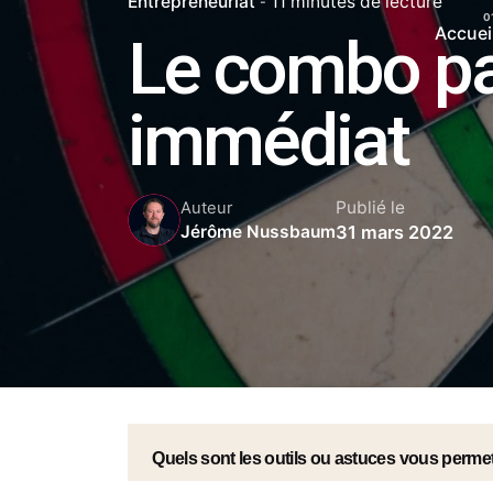
Entrepreneuriat
11 minutes de lecture
Accuei
Le combo pa
immédiat
Publié le
Auteur
31 mars 2022
Jérôme Nussbaum
Quels sont les outils ou astuces vous perme