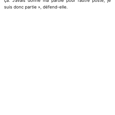
ça. J’avais donné ma parole pour l’autre poste, je
suis donc partie », défend-elle.