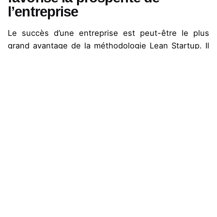
l’entreprise
Le succès d’une entreprise est peut-être le plus
grand avantage de la méthodologie
Lean Startup
. Il
est fréquent de tomber sur de mauvaises
statistiques concernant les taux de réussite des
startups. Grâce à la méthodologie
Lean Startup
, une
nouvelle entreprise a plus de chances de prospérer.
Quels sont les
inconvénients du lean
startup ?