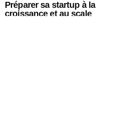
Préparer sa startup à la
croissance et au scale
La croissance, voire l’hypercroissance, font partie
des enjeux majeurs d’une startup qui se lance. Et
l’un des rôles des incubateurs, c’est justement de
préparer les porteurs de projet à cette phase de
développement et d’accélération
.
L’un des avantages de l’incubateur de startup, c’est
d’aider les entrepreneurs à passer d’une simple idée
à la signature des premiers contrats le plus
rapidement possible ! On le sait aujourd’hui, le time
to market est essentiel et il faut savoir aller vite
pour se positionner au bon moment, sur le bon
segment !