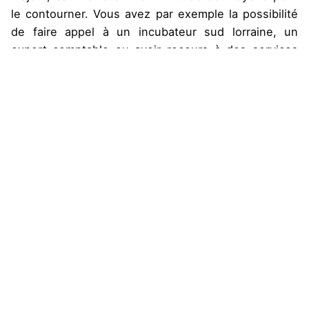
le contourner. Vous avez par exemple la possibilité
de faire appel à un incubateur sud lorraine, un
expert-comptable ou avoir recours à des services
de gestion administrative en ligne.
Il est bon de mentionner que la complexité liée à
la création d’une startup ne repose pas sur les
démarches administratives légales de celle-ci,
mais beaucoup plus sur les différentes opérations
à effectuer avant cette étape.
Vous pensez que votre projet a du potentiel
?
Contactez notre équipe