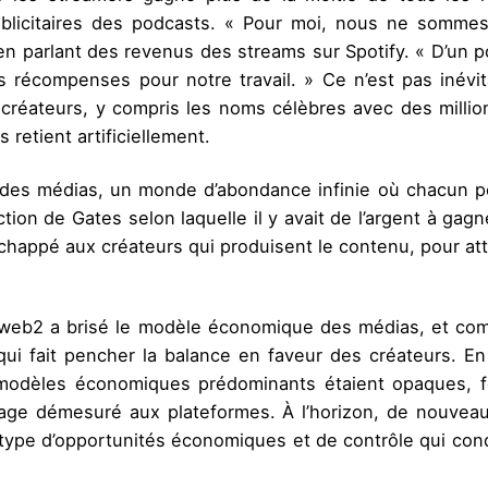
ublicitaires des podcasts. « Pour moi, nous ne somme
 parlant des revenus des streams sur Spotify. « D’un po
 récompenses pour notre travail. » Ce n’est pas inévita
s créateurs, y compris les noms célèbres avec des mill
 retient artificiellement.
or des médias, un monde d’abondance infinie où chacun p
iction de Gates selon laquelle il y avait de l’argent à ga
échappé aux créateurs qui produisent le contenu, pour at
ernet web2 a brisé le modèle économique des médias, et
ui fait pencher la balance en faveur des créateurs. E
s modèles économiques prédominants étaient opaques, f
tage démesuré aux plateformes. À l’horizon, de nouve
ype d’opportunités économiques et de contrôle qui condui